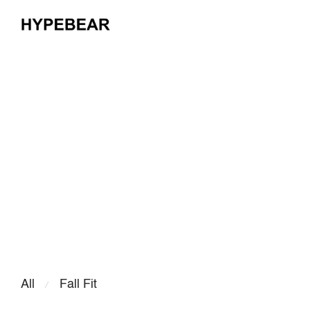
All
Fall Fit
⁄