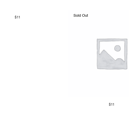
$
11
$
11